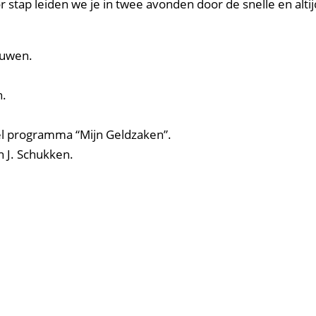
r stap leiden we je in twee avonden door de snelle en alt
ouwen.
n.
eel programma “Mijn Geldzaken”.
n J. Schukken.