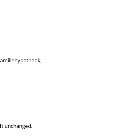
familiehypotheek;
left unchanged.