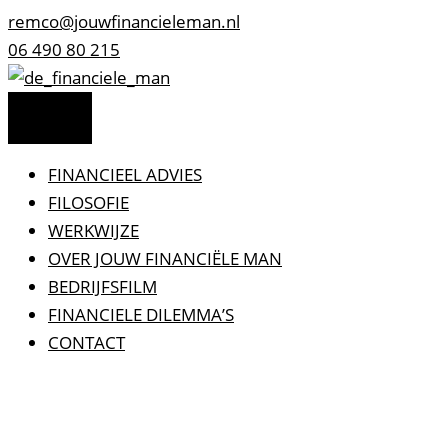
Ga
remco@jouwfinancieleman.nl
naar
06 490 80 215
de
inhoud
FINANCIEEL ADVIES
FILOSOFIE
WERKWIJZE
OVER JOUW FINANCIËLE MAN
BEDRIJFSFILM
FINANCIELE DILEMMA’S
CONTACT