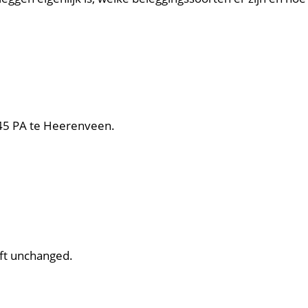
445 PA te Heerenveen.
left unchanged.