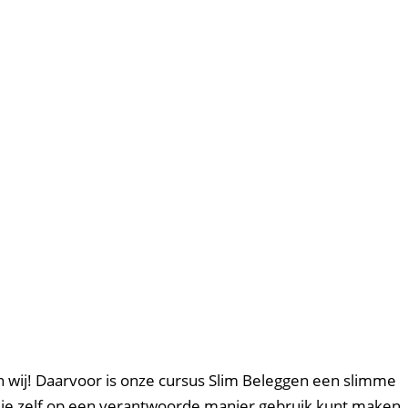
en wij! Daarvoor is onze cursus Slim Beleggen een slimme
hoe je zelf op een verantwoorde manier gebruik kunt maken