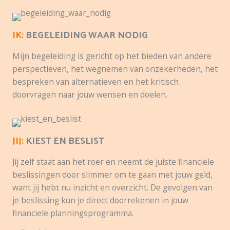
IK:
BEGELEIDING WAAR NODIG
Mijn begeleiding is gericht op het bieden van andere
perspectieven, het wegnemen van onzekerheden, het
bespreken van alternatieven en het kritisch
doorvragen naar jouw wensen en doelen.
JIJ:
KIEST EN BESLIST
Jij zelf staat aan het roer en neemt de juiste financiële
beslissingen door slimmer om te gaan met jouw geld,
want jij hebt nu inzicht en overzicht. De gevolgen van
je beslissing kun je direct doorrekenen in jouw
financiele planningsprogramma.