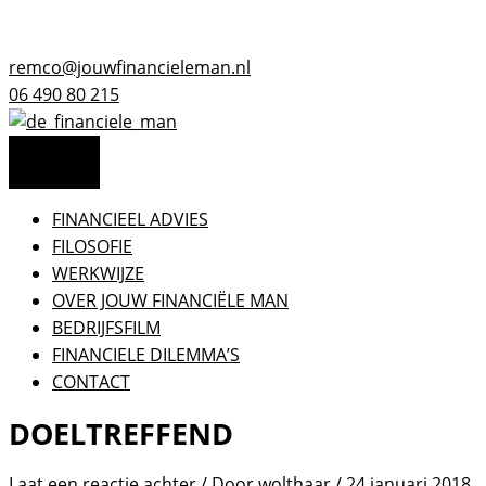
Ga
remco@jouwfinancieleman.nl
naar
06 490 80 215
de
inhoud
FINANCIEEL ADVIES
FILOSOFIE
WERKWIJZE
OVER JOUW FINANCIËLE MAN
BEDRIJFSFILM
FINANCIELE DILEMMA’S
CONTACT
DOELTREFFEND
Laat een reactie achter
/ Door
wolthaar
/
24 januari 2018