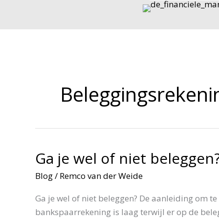
Ga
naar
de
inhoud
Beleggingsrekeni
Ga je wel of niet beleggen
Blog
/
Remco van der Weide
Ga je wel of niet beleggen? De aanleiding om t
bankspaarrekening is laag terwijl er op de bel