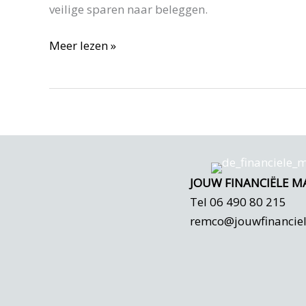
veilige sparen naar beleggen.
Ga
Meer lezen »
je
wel
of
niet
beleggen?
JOUW FINANCIËLE M
Tel 06 490 80 215
remco@jouwfinancie