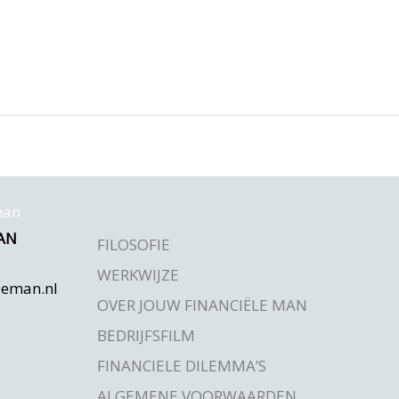
AN
FILOSOFIE
WERKWIJZE
leman.nl
OVER JOUW FINANCIËLE MAN
BEDRIJFSFILM
FINANCIELE DILEMMA’S
ALGEMENE VOORWAARDEN