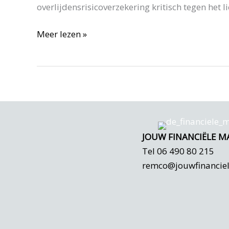
overlijdensrisicoverzekering kritisch tegen het l
Wel
Meer lezen »
of
niet
oversluiten
overlijdensrisicoverzekering
JOUW FINANCIËLE M
Tel 06 490 80 215
remco@jouwfinancie