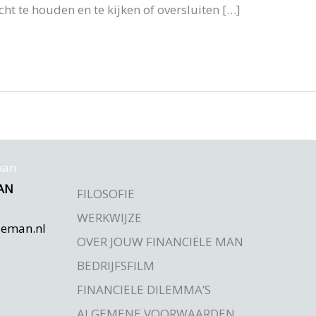
icht te houden en te kijken of oversluiten […]
AN
FILOSOFIE
WERKWIJZE
leman.nl
OVER JOUW FINANCIËLE MAN
BEDRIJFSFILM
FINANCIELE DILEMMA’S
ALGEMENE VOORWAARDEN